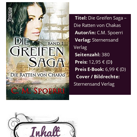
Titel:
Die Greifen Saga –
Die Ratten von Chakas
Autor/in:
C.M. Spoerri
Verlag:
Sternensand
Verlag
Seitenzahl:
380
Preis:
12,95 € (D
)
Preis E-Book:
6,99 € (D)
Cover / Bildrechte:
Sternensand Verlag