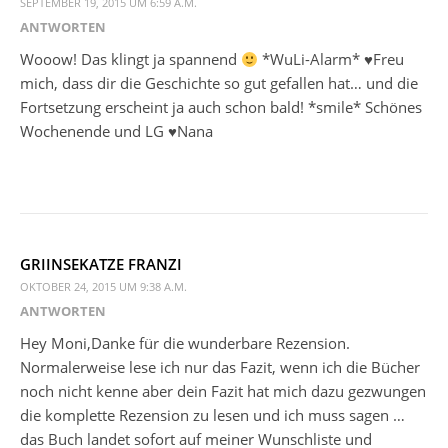
SEPTEMBER 19, 2015 UM 6:59 A.M.
ANTWORTEN
Wooow! Das klingt ja spannend
*WuLi-Alarm* ♥Freu
mich, dass dir die Geschichte so gut gefallen hat… und die
Fortsetzung erscheint ja auch schon bald! *smile* Schönes
Wochenende und LG ♥Nana
GRIINSEKATZE FRANZI
OKTOBER 24, 2015 UM 9:38 A.M.
ANTWORTEN
Hey Moni,Danke für die wunderbare Rezension.
Normalerweise lese ich nur das Fazit, wenn ich die Bücher
noch nicht kenne aber dein Fazit hat mich dazu gezwungen
die komplette Rezension zu lesen und ich muss sagen …
das Buch landet sofort auf meiner Wunschliste und