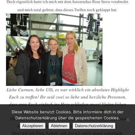
Doch eigentlich hatte ich mich mit dem Autorenduo Rose Snow verabredet
und mich total gefreut, dass dieses Treffen noch geklappt hat:
Liebe Carmen, liebe Ulli, es war wirklich ein absolutes Highlight
Euch zu treffen! Ihr seid zwei so liebe und herzliche Personen,
dass man Euch einfach ins Herz schließen muss! Vielen lieben
Dank für dieses wunderbare Treffen
Diese Website benutzt Cookies. Bitte informiere dich in der
Danach bummelte ich ein bisschen durch die Hallen und fand
Datenschutzerklärung über die gespeicherten Cookies.
mich schließlich am Stand des Autoren-Sofas wieder.
Akzeptieren
Ablehnen
Datenschutzerklärung
Dort traf ich Ewa Aukett, mit der ich mich super unterhielt.