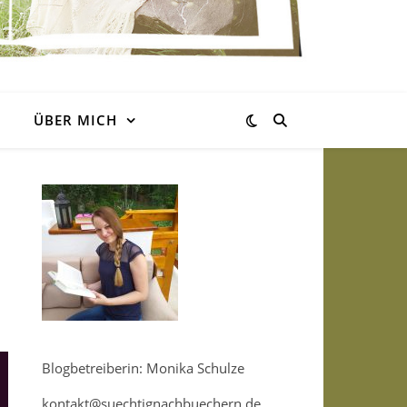
ÜBER MICH
Blogbetreiberin: Monika Schulze
kontakt@suechtignachbuechern.de