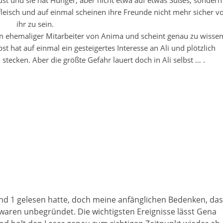
Brust und sie hat Hunger, aber nicht etwa auf etwas Süßes, sondern
eisch und auf einmal scheinen ihre Freunde nicht mehr sicher v
ihr zu sein.
 ein ehemaliger Mitarbeiter von Anima und scheint genau zu wissen
t hat auf einmal ein gesteigertes Interesse an Ali und plötzlich
 stecken. Aber die größte Gefahr lauert doch in Ali selbst … .
Band 1 gelesen hatte, doch meine anfänglichen Bedenken, das
 waren unbegründet. Die wichtigsten Ereignisse lässt Gena