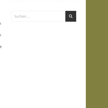
-
n
n
e