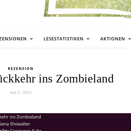
ZENSIONEN
LESESTATISTIKEN
AKTIONEN
REZENSION
ückkehr ins Zombieland
Juli 5, 2015
ehr ins Zombieland
ena Showalter
/in:
Constanze Suhr