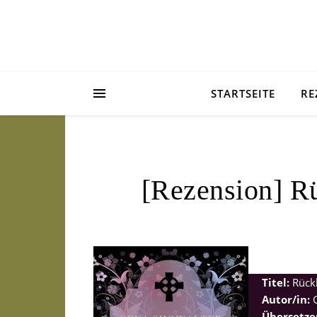
STARTSEITE
RE
[Rezension] R
Titel:
Rückk
Autor/in:
G
Übersetzer