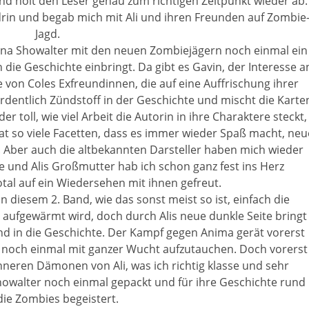
nd holt den Leser genau zum richtigen Zeitpunkt wieder ab.
 drin und begab mich mit Ali und ihren Freunden auf Zombie
Jagd.
Gena Showalter mit den neuen Zombiejägern noch einmal ein
die Geschichte einbringt. Da gibt es Gavin, der Interesse a
e von Coles Exfreundinnen, die auf eine Auffrischung ihrer
ordentlich Zündstoff in der Geschichte und mischt die Karte
r toll, wie viel Arbeit die Autorin in ihre Charaktere steckt,
 hat so viele Facetten, dass es immer wieder Spaß macht, neu
. Aber auch die altbekannten Darsteller haben mich wieder
ve und Alis Großmutter hab ich schon ganz fest ins Herz
tal auf ein Wiedersehen mit ihnen gefreut.
 in diesem 2. Band, wie das sonst meist so ist, einfach die
aufgewärmt wird, doch durch Alis neue dunkle Seite bringt
d in die Geschichte. Der Kampf gegen Anima gerät vorerst
 noch einmal mit ganzer Wucht aufzutauchen. Doch vorerst
nneren Dämonen von Ali, was ich richtig klasse und sehr
owalter noch einmal gepackt und für ihre Geschichte rund
ie Zombies begeistert.