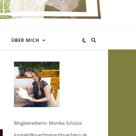
ÜBER MICH
Blogbetreiberin: Monika Schulze
kontakt@suechtignachbuechern.de