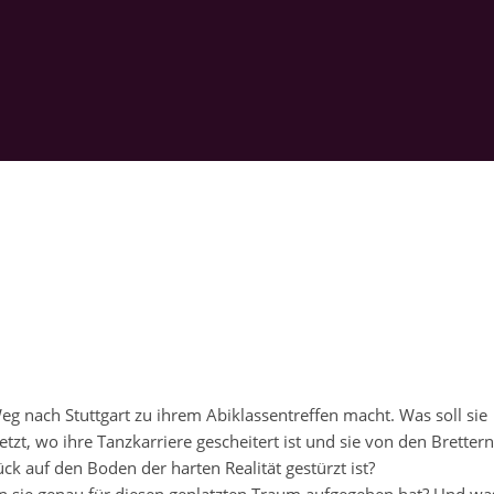
n Weg nach Stuttgart zu ihrem Abiklassentreffen macht. Was soll sie
zt, wo ihre Tanzkarriere gescheitert ist und sie von den Brettern
ck auf den Boden der harten Realität gestürzt ist?