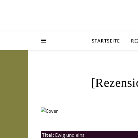
STARTSEITE
RE
[Rezensi
Titel:
Ewig und eins