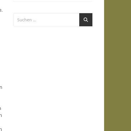
e.
n
h
n
n