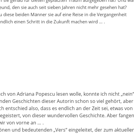
en sie genau für diesen geplatzten Traum aufgegeben hat? Und wa
reund, den sie auch seit sieben Jahren nicht mehr gesehen hat?
au diese beiden Männer sie auf eine Reise in die Vergangenheit
ndlich einen Schritt in die Zukunft machen wird … .
uch von Adriana Popescu lesen wolle, konnte ich nicht „nein
nden Geschichten dieser Autorin schon so viel gehört, aber
h entschied also, dass es endlich an der Zeit sei, etwas von
begeistert, von dieser wundervollen Geschichte. Aber fange
wir von vorne an … .
hönen und bedeutenden „Vers“ eingeleitet, der zum aktuelle