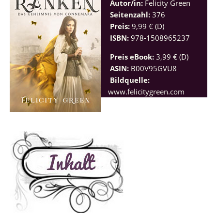
Autor/in:
Felicity Green
Seitenzahl:
376
Preis:
9,99 € (D)
ISBN:
978-1508965237
Preis eBook:
3,99 € (D)
ASIN:
B00V95GVU8
Bildquelle:
www.felicitygreen.com