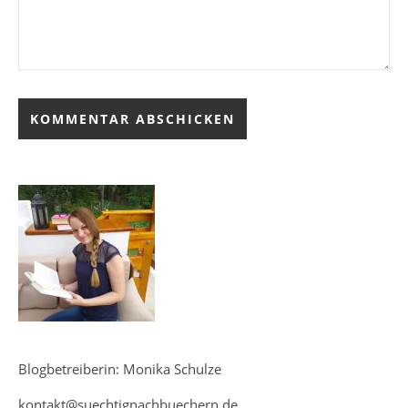
Blogbetreiberin: Monika Schulze
kontakt@suechtignachbuechern.de