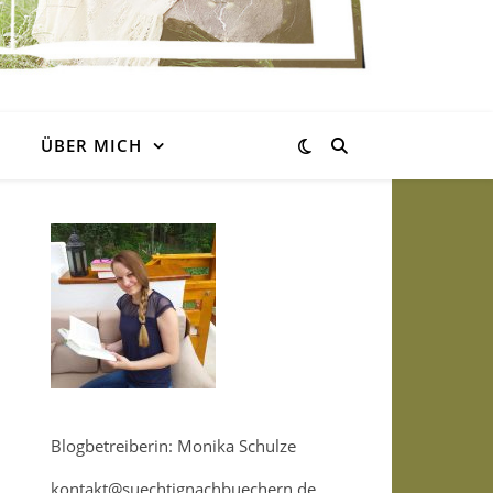
ÜBER MICH
Blogbetreiberin: Monika Schulze
kontakt@suechtignachbuechern.de