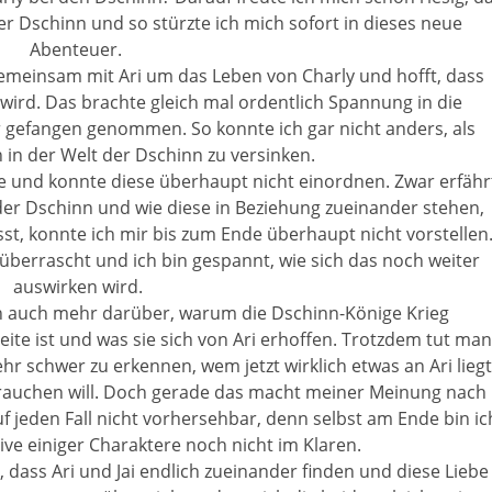
 der Dschinn und so stürzte ich mich sofort in dieses neue
Abenteuer.
emeinsam mit Ari um das Leben von Charly und hofft, dass
wird. Das brachte gleich mal ordentlich Spannung in die
 gefangen genommen. So konnte ich gar nicht anders, als
in der Welt der Dschinn zu versinken.
e und konnte diese überhaupt nicht einordnen. Zwar erfähr
der Dschinn und wie diese in Beziehung zueinander stehen,
sst, konnte ich mir bis zum Ende überhaupt nicht vorstellen
überrascht und ich bin gespannt, wie sich das noch weiter
auswirken wird.
h auch mehr darüber, warum die Dschinn-Könige Krieg
ite ist und was sie sich von Ari erhoffen. Trotzdem tut man
r schwer zu erkennen, wem jetzt wirklich etwas an Ari liegt
brauchen will. Doch gerade das macht meiner Meinung nach
uf jeden Fall nicht vorhersehbar, denn selbst am Ende bin ic
ve einiger Charaktere noch nicht im Klaren.
 dass Ari und Jai endlich zueinander finden und diese Liebe