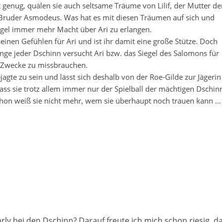
genug, quälen sie auch seltsame Träume von Lilif, der Mutter de
Bruder Asmodeus. Was hat es mit diesen Träumen auf sich und
gel immer mehr Macht über Ari zu erlangen.
einen Gefühlen für Ari und ist ihr damit eine große Stütze. Doch
ange jeder Dschinn versucht Ari bzw. das Siegel des Salomons für
 Zwecke zu missbrauchen.
agte zu sein und lässt sich deshalb von der Roe-Gilde zur Jägerin
ass sie trotz allem immer nur der Spielball der mächtigen Dschin
schon weiß sie nicht mehr, wem sie überhaupt noch trauen kann … 
rly bei den Dschinn? Darauf freute ich mich schon riesig, d