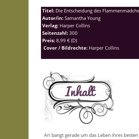
Titel:
Die Entscheidung des Flammenmädch
Autor/in:
Samantha Young
Verlag:
Harper Collins
Seitenzahl:
300
Preis:
8,99 € (D)
Cover / Bildrechte:
Harper Collins
Ari bangt gerade um das Leben ihres besten