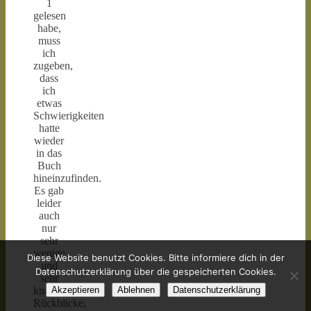
1
gelesen
habe,
muss
ich
zugeben,
dass
ich
etwas
Schwierigkeiten
hatte
wieder
in das
Buch
hineinzufinden.
Es gab
leider
auch
nur
sehr
wenige
Diese Website benutzt Cookies. Bitte informiere dich in der
und
Datenschutzerklärung über die gespeicherten Cookies.
sehr
Akzeptieren
Ablehnen
Datenschutzerklärung
knappe
Rückblicke,