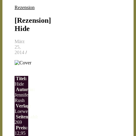
Rezension
[Rezension]
Hide
März
25,
2014
/
Titel:
Hide
Autor/in:
Jennifer
Rush
Verlag:
Loewe
Seitenzahl:
269
Preis:
12,95