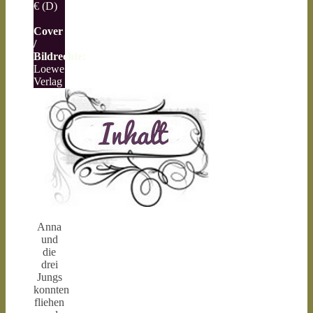
€ (D)
Cover
/
Bildrechte:
Loewe
Verlag
Anna
und
die
drei
Jungs
konnten
fliehen