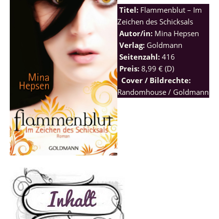
Titel:
Flammenblut – Im
Zeichen des Schicksals
Autor/in:
Mina Hepsen
Verlag:
Goldmann
Seitenzahl:
416
Preis:
8,99 € (D)
Cover / Bildrechte:
Randomhouse / Goldmann