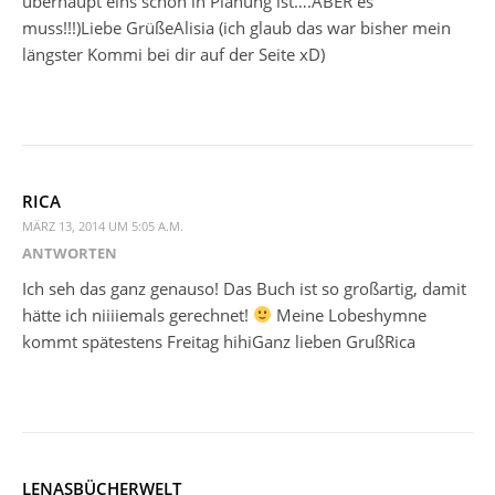
überhaupt eins schon in Planung ist….ABER es
muss!!!)Liebe GrüßeAlisia (ich glaub das war bisher mein
längster Kommi bei dir auf der Seite xD)
RICA
MÄRZ 13, 2014 UM 5:05 A.M.
ANTWORTEN
Ich seh das ganz genauso! Das Buch ist so großartig, damit
hätte ich niiiiemals gerechnet!
Meine Lobeshymne
kommt spätestens Freitag hihiGanz lieben GrußRica
LENASBÜCHERWELT