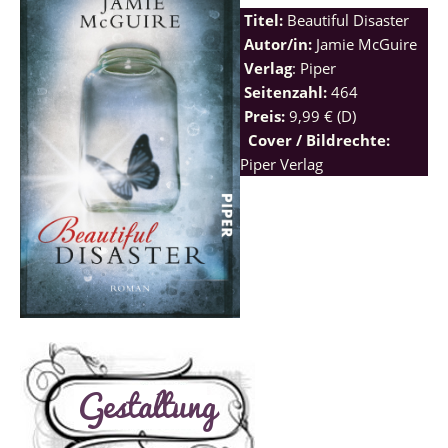
Titel:
Beautiful Disaster
Autor/in:
Jamie McGuire
Verlag
: Piper
Seitenzahl:
464
Preis:
9,99 € (D)
Cover / Bildrechte:
Piper Verlag