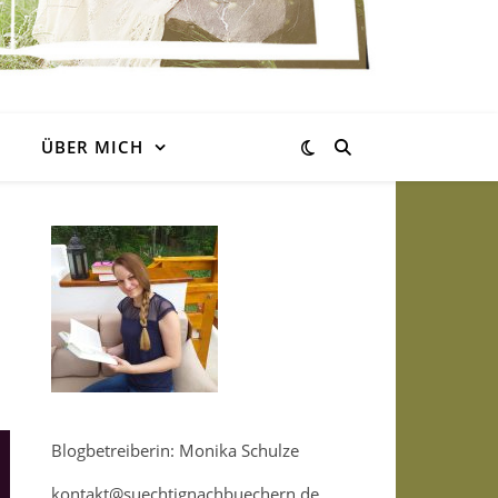
ÜBER MICH
Blogbetreiberin: Monika Schulze
kontakt@suechtignachbuechern.de