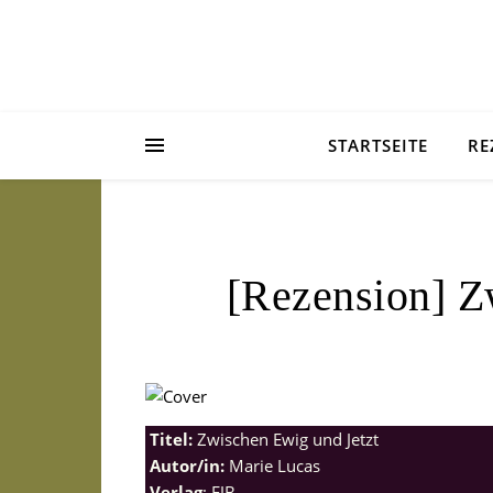
STARTSEITE
RE
[Rezension] Z
Titel:
Zwischen Ewig und Jetzt
Autor/in:
Marie Lucas
Verlag
: FJB