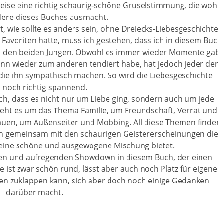
weise eine richtig schaurig-schöne Gruselstimmung, die woh
ere dieses Buches ausmacht.
 wie sollte es anders sein, ohne Dreiecks-Liebesgeschichte
Favoriten hatte, muss ich gestehen, dass ich in diesem Buc
en den beiden Jungen. Obwohl es immer wieder Momente gab
nn wieder zum anderen tendiert habe, hat jedoch jeder der
 die ihn sympathisch machen. So wird die Liebesgeschichte
 noch richtig spannend.
h, dass es nicht nur um Liebe ging, sondern auch um jede
eht es um das Thema Familie, um Freundschaft, Verrat und
auen, um Außenseiter und Mobbing. All diese Themen finde
ich gemeinsam mit den schaurigen Geistererscheinungen die
 eine schöne und ausgewogene Mischung bietet.
den und aufregenden Showdown in diesem Buch, der einen
e ist zwar schön rund, lässt aber auch noch Platz für eigene
den zuklappen kann, sich aber doch noch einige Gedanken
darüber macht.