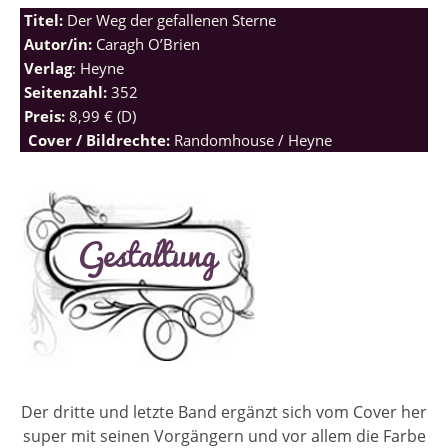
Titel:
Der Weg der gefallenen Sterne
Autor/in:
Caragh O’Brien
Verlag
: Heyne
Seitenzahl:
352
Preis:
8,99 € (D)
Cover / Bildrechte:
Randomhouse / Heyne
Der dritte und letzte Band ergänzt sich vom Cover her
super mit seinen Vorgängern und vor allem die Farbe