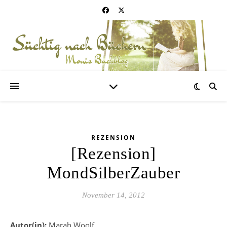
REZENSION
[Rezension]
MondSilberZauber
November 14, 2012
Autor(in):
Marah Woolf