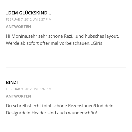
..DEM GLÜCKSKIND...
FEBRUAR 7, 2012 UM 8:37 P.M.
ANTWORTEN
Hi Monina,sehr sehr schöne Rezi…und hübsches layout.
Werde ab sofort öfter mal vorbeischauen.LGIris
BINZI
FEBRUAR 9, 2012 UM 5:26 P.M.
ANTWORTEN
Du schreibst echt total schöne Rezensionen!Und dein
Design/dein Header sind auch wunderschön!