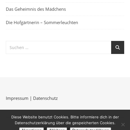
Das Geheimnis des Mädchens
Die Hofgärtnerin – Sommerleuchten
Impressum
|
Datenschutz
Diese Website benutzt Cookies. Bitte informiere dich in der
Datenschutzerklärung über die gespeicherten Cookies.
Ashe Theme von
WP Royal
.