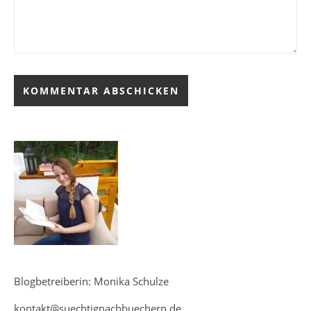
Blogbetreiberin: Monika Schulze
kontakt@suechtignachbuechern.de