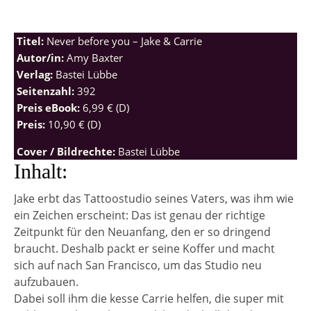
Titel:
Never before you – Jake & Carrie
Autor/in:
Amy Baxter
Verlag:
Bastei Lübbe
Seitenzahl:
392
Preis eBook:
6,99 € (D)
Preis:
10,90 € (D)
Cover / Bildrechte:
Bastei Lübbe
Inhalt:
Jake erbt das Tattoostudio seines Vaters, was ihm wie
ein Zeichen erscheint: Das ist genau der richtige
Zeitpunkt für den Neuanfang, den er so dringend
braucht. Deshalb packt er seine Koffer und macht
sich auf nach San Francisco, um das Studio neu
aufzubauen.
Dabei soll ihm die kesse Carrie helfen, die super mit