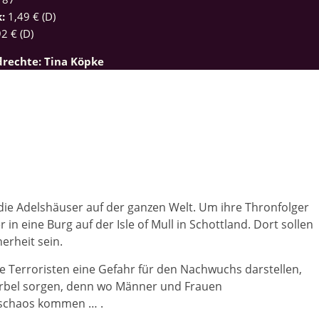
k:
1,49 € (D)
2 € (D)
drechte: Tina Köpke
ie Adelshäuser auf der ganzen Welt. Um ihre Thronfolger
in eine Burg auf der Isle of Mull in Schottland. Dort sollen
erheit sein.
ie Terroristen eine Gefahr für den Nachwuchs darstellen,
Wirbel sorgen, denn wo Männer und Frauen
lschaos kommen … .