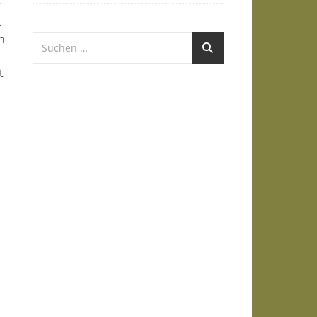
r
.
h
t