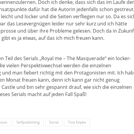
ennenzulernen. Doch ich denke, dass sich das im Laufe de
nsatzpunkte dafür hat die Autorin jedenfalls schon gestreut
 leicht und locker und die Seiten verfliegen nur so. Da es sic
 war das Lesevergnügen leider nur sehr kurz und ich hätte
sprosse und über ihre Probleme gelesen. Doch da in Zukunf
gibt es ja etwas, auf das ich mich freuen kann.
en Teil des Serials „Royal me – The Masquerade“ ein locker-
ie vielen Perspektivwechsel werden die einzelnen
und man fiebert richtig mit den Protagonisten mit. Ich hab
jeden Monat freuen kann, denn ich kann gar nicht genug
Castle und bin sehr gespannt drauf, wie sich die einzelnen
ses Serials macht auf jeden Fall Spaß!
sion
Selfpublishing
Serial
Tina Köpke