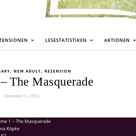
ZENSIONEN
LESESTATISTIKEN
AKTIONEN
,
,
RARY
NEW ADULT
REZENSION
 – The Masquerade
Dezember 1, 2016
 me 1 – The Masquerade
na Köpke
:
87