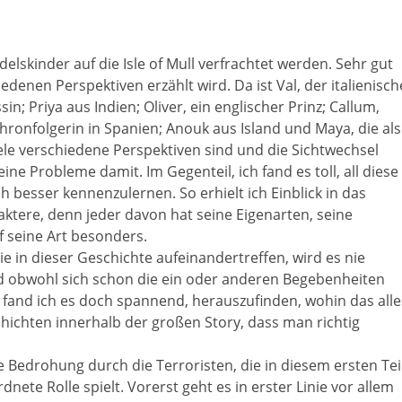
elskinder auf die Isle of Mull verfrachtet werden. Sehr gut
edenen Perspektiven erzählt wird. Da ist Val, der italienisch
in; Priya aus Indien; Oliver, ein englischer Prinz; Callum,
 Thronfolgerin in Spanien; Anouk aus Island und Maya, die als
iele verschiedene Perspektiven sind und die Sichtwechsel
ine Probleme damit. Im Gegenteil, ich fand es toll, all diese
 besser kennenzulernen. So erhielt ich Einblick in das
ktere, denn jeder davon hat seine Eigenarten, seine
f seine Art besonders.
ie in dieser Geschichte aufeinandertreffen, wird es nie
und obwohl sich schon die ein oder anderen Begebenheiten
fand ich es doch spannend, herauszufinden, wohin das alle
chichten innerhalb der großen Story, dass man richtig
 Bedrohung durch die Terroristen, die in diesem ersten Tei
nete Rolle spielt. Vorerst geht es in erster Linie vor allem