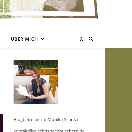
ÜBER MICH
Blogbetreiberin: Monika Schulze
kontakt@suechtignachbuechern.de