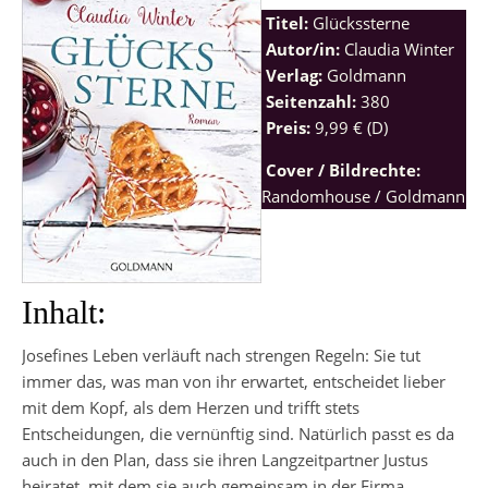
Titel:
Glückssterne
Autor/in:
Claudia Winter
Verlag:
Goldmann
Seitenzahl:
380
Preis:
9,99 € (D)
Cover / Bildrechte:
Randomhouse / Goldmann
Inhalt:
Josefines Leben verläuft nach strengen Regeln: Sie tut
immer das, was man von ihr erwartet, entscheidet lieber
mit dem Kopf, als dem Herzen und trifft stets
Entscheidungen, die vernünftig sind. Natürlich passt es da
auch in den Plan, dass sie ihren Langzeitpartner Justus
heiratet, mit dem sie auch gemeinsam in der Firma