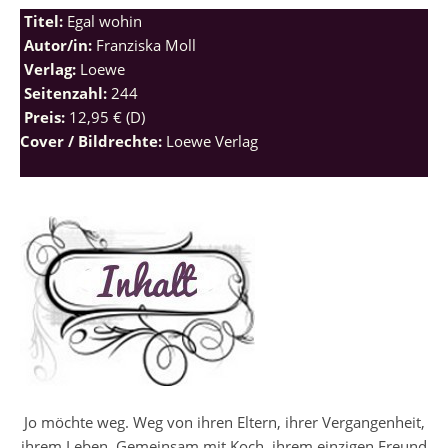
Titel:
Egal wohin
Autor/in:
Franziska Moll
Verlag:
Loewe
Seitenzahl:
244
Preis:
12,95 € (D)
Cover / Bildrechte:
Loewe Verlag
Jo möchte weg. Weg von ihren Eltern, ihrer Vergangenheit,
ihrem Leben. Gemeinsam mit Koch, ihrem einzigen Freund