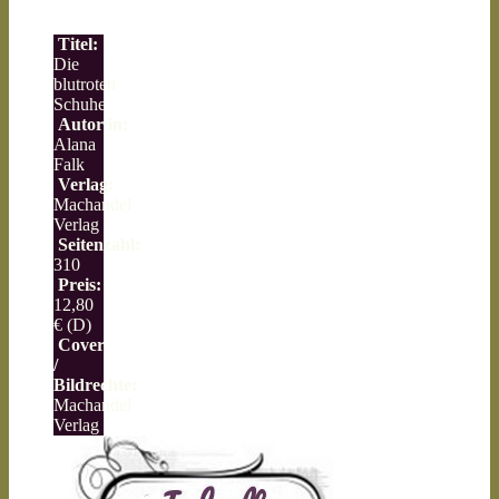
Titel:
Die
blutroten
Schuhe
Autor/in:
Alana
Falk
Verlag:
Machandel
Verlag
Seitenzahl:
310
Preis:
12,80
€ (D)
Cover
/
Bildrechte:
Machandel
Verlag