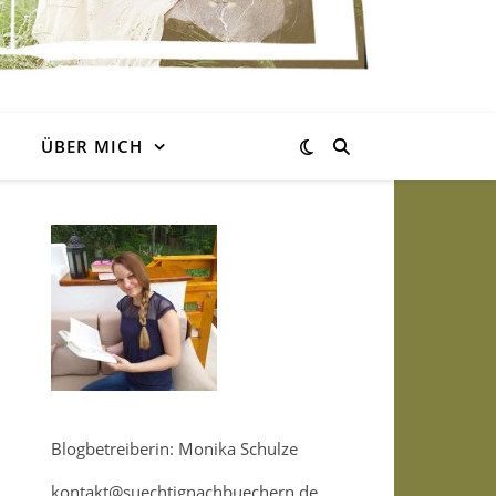
ÜBER MICH
Blogbetreiberin: Monika Schulze
kontakt@suechtignachbuechern.de