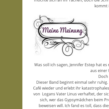
möchte sich an ihr rächen, doch die Sch
kommt is
Was soll ich sagen, Jennifer Estep hat 
aus einer 
Doch 
Dieser Band beginnt einmal sehr ruhig
Café wieder und erlebt ihr katastrophal
von
Logans Vater Linus verhaftet, der si
sich, wer das Gypsymädchen beim Pr
beweisen will. Ich fand es toll, dass d