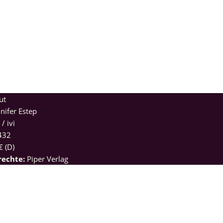
ut
nifer Estep
/ ivi
432
€ (D)
rechte:
Piper Verlag