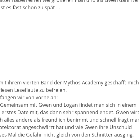
nitter haben einen viel größeren Plan und als Gwen dahinte
t es fast schon zu spät … .
es mit ihrem vierten Band der Mythos Academy geschafft mich
fiesen Leseflaute zu befreien.
fangen wir von vorne an:
. Gemeinsam mit Gwen und Logan findet man sich in einem
es erstes Date mit, das dann sehr spannend endet. Gwen wir
ch alles andere als freundlich benimmt und schnell fragt ma
otektorat angeschwärzt hat und wie Gwen ihre Unschuld
ieses Mal die Gefahr nicht gleich von den Schnitter ausging,