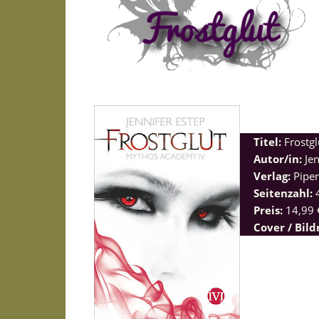
Titel:
Frostgl
Autor/in:
Jen
Verlag:
Piper 
Seitenzahl:
Preis:
14,99 
Cover / Bild