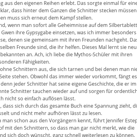
 aus den eigenen Reihen erlebt. Das sorgte einmal für ein
klar, dass hinter dem Ganzen die Schnitter stecken müssen
n muss sich erneut dem Kampf stellen.
, wenn man sofort alle Geheimnisse auf dem Silbertablet
 Gwen ihre Gypsygabe einsetzen, was ich immer besonders
nweise, denen sie gemeinsam mit ihren Freunden nachgeht. Da
selben Freunde sind, die ihr helfen. Dieses Mal lernt sie ne
bekannten an. Ach, ich liebe die Mythos-Schüler mit ihren
sonderen Fähigkeiten.
ohne Schnittern aus, die sich tarnen und bei denen man ni
n Seite stehen. Obwohl das immer wieder vorkommt, fängt es
 denn jeder Schnitter hat seine eigene Geschichte, die er im
nnte Schnitter tauchen wieder auf und sorgen für ordentlic
ch nicht so einfach auflösen lässt.
n, dass sich durch das gesamte Buch eine Spannung zieht, d
sselt und nicht mehr aufhören lässt zu lesen.
en man schon aus den Vorgängern kennt, führt Jennifer Este
 mit den Schnittern, so dass man gar nicht merkt, wie die
und sich doch wünscht, ganz schnell weiterlesen zu können.