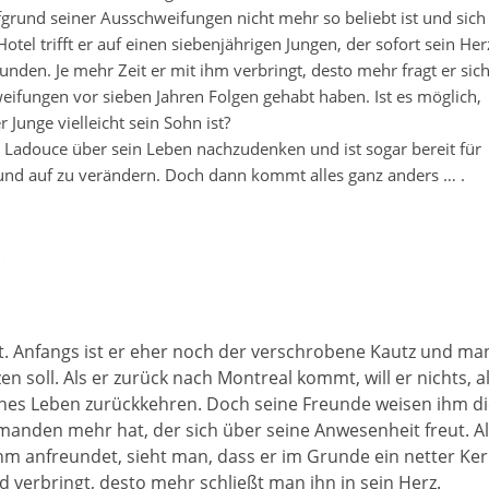
ufgrund seiner Ausschweifungen nicht mehr so beliebt ist und sich
el trifft er auf einen siebenjährigen Jungen, der sofort sein Her
nden. Je mehr Zeit er mit ihm verbringt, desto mehr fragt er sich
weifungen vor sieben Jahren Folgen gehabt haben. Ist es möglich,
r Junge vielleicht sein Sohn ist?
t Ladouce über sein Leben nachzudenken und ist sogar bereit für
und auf zu verändern. Doch dann kommt alles ganz anders … .
ut. Anfangs ist er eher noch der verschrobene Kautz und ma
en soll. Als er zurück nach Montreal kommt, will er nichts, a
ches Leben zurückkehren. Doch seine Freunde weisen ihm d
emanden mehr hat, der sich über seine Anwesenheit freut. A
hm anfreundet, sieht man, dass er im Grunde ein netter Ker
d verbringt, desto mehr schließt man ihn in sein Herz.