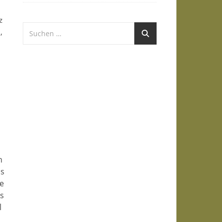
z
,
n
ls
ie
ls
l