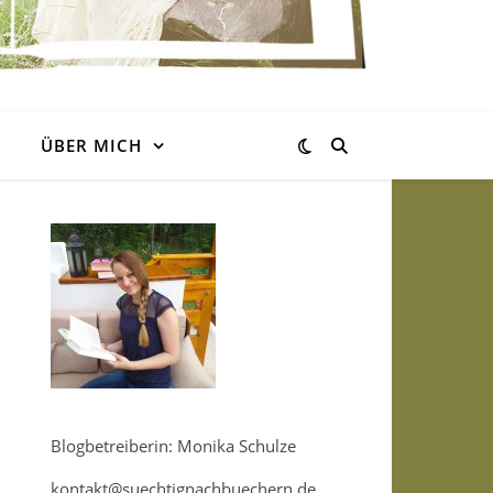
ÜBER MICH
Blogbetreiberin: Monika Schulze
kontakt@suechtignachbuechern.de