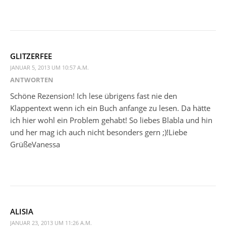
GLITZERFEE
JANUAR 5, 2013 UM 10:57 A.M.
ANTWORTEN
Schöne Rezension! Ich lese übrigens fast nie den
Klappentext wenn ich ein Buch anfange zu lesen. Da hätte
ich hier wohl ein Problem gehabt! So liebes Blabla und hin
und her mag ich auch nicht besonders gern ;)!Liebe
GrüßeVanessa
ALISIA
JANUAR 23, 2013 UM 11:26 A.M.