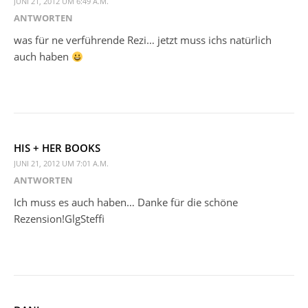
JUNI 21, 2012 UM 6:49 A.M.
ANTWORTEN
was für ne verführende Rezi… jetzt muss ichs natürlich
auch haben
HIS + HER BOOKS
JUNI 21, 2012 UM 7:01 A.M.
ANTWORTEN
Ich muss es auch haben… Danke für die schöne
Rezension!GlgSteffi