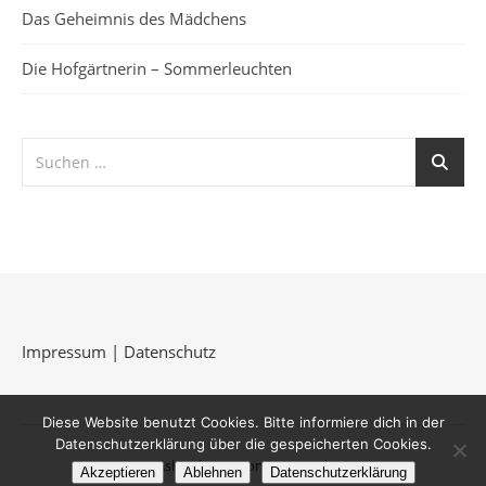
Das Geheimnis des Mädchens
Die Hofgärtnerin – Sommerleuchten
Impressum
|
Datenschutz
Diese Website benutzt Cookies. Bitte informiere dich in der
Datenschutzerklärung über die gespeicherten Cookies.
Ashe Theme von
WP Royal
.
Akzeptieren
Ablehnen
Datenschutzerklärung