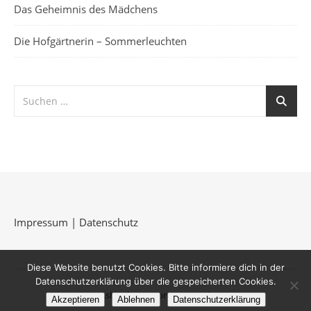
Das Geheimnis des Mädchens
Die Hofgärtnerin – Sommerleuchten
Impressum
|
Datenschutz
Diese Website benutzt Cookies. Bitte informiere dich in der
Datenschutzerklärung über die gespeicherten Cookies.
Ashe Theme von
WP Royal
.
Akzeptieren
Ablehnen
Datenschutzerklärung