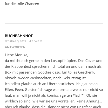
für die tolle Chancen
BUCHBAHNHOF
FEBRUAR 3, 2019 UM 3:34 P.M.
ANTWORTEN
Liebe Monika,
da möchte ich gerne in den Lostopf hüpfen. Das Cover und
der Klappentext sprechen mich total an und dann noch als
Box mit passenden Goodies dazu. Ein tolles Geschenk,
obwohl weder Weihnachten, noch Geburtstag ist.
Ich selbst glaube auch an Übernatürliches. Ich glaube an
Elfen, Feen, Geister (ich sage es normalerweise nur nicht so
laut, man will ja nicht als komisch gelten *lach*). Ob sie
wirklich so sind, wie wir sie uns vorstellen, keine Ahnung…
aber ich glaube, dass die Isländer nicht von ungefähr auch