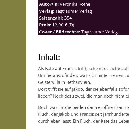
Autor/in:
Veronika Rothe
Verlag:
Tagträumer Verlag
Seitenzahl:
354
Preis:
12,90 € (D)
Cover / Bildrechte:
Tagträumer Verlag
Inhalt:
Als Kate auf Francis trifft, scheint es Liebe a
Um herauszufinden, was sich hinter seinen Lüg
Geistervilla in Bethany ein.
Dort trifft sie auf Jakob, der sie ebenfalls so
lieben? Noch dazu zwei, die man noch nicht ei
Doch was ihr die beiden dann eröffnen kann ein
Fluch, der Jakob und Francis seit Jahrhunder
durchleben lässt. Ein Fluch, der Kate das Lebe