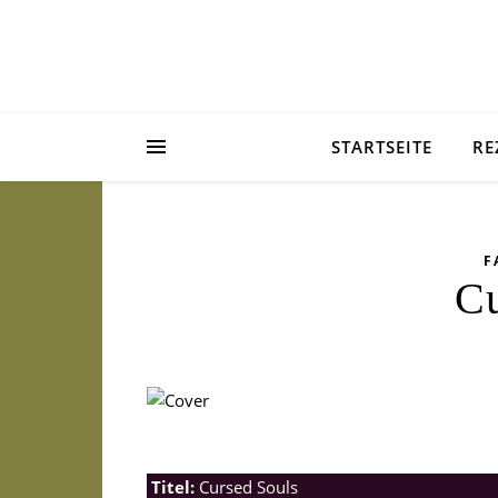
STARTSEITE
RE
F
Cu
Titel:
Cursed Souls