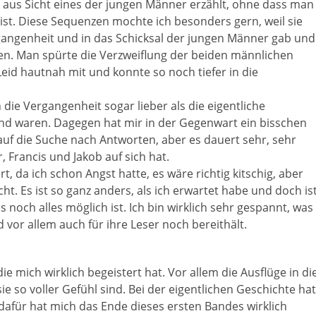
 aus Sicht eines der jungen Männer erzählt, ohne dass man
 ist. Diese Sequenzen mochte ich besonders gern, weil sie
rgangenheit und in das Schicksal der jungen Männer gab und
ren. Man spürte die Verzweiflung der beiden männlichen
Leid hautnah mit und konnte so noch tiefer in die
 die Vergangenheit sogar lieber als die eigentliche
nd waren. Dagegen hat mir in der Gegenwart ein bisschen
 auf die Suche nach Antworten, aber es dauert sehr, sehr
r, Francis und Jakob auf sich hat.
, da ich schon Angst hatte, es wäre richtig kitschig, aber
cht. Es ist so ganz anders, als ich erwartet habe und doch is
s noch alles möglich ist. Ich bin wirklich sehr gespannt, was
 vor allem auch für ihre Leser noch bereithält.
ie mich wirklich begeistert hat. Vor allem die Ausflüge in di
e so voller Gefühl sind. Bei der eigentlichen Geschichte hat
r dafür hat mich das Ende dieses ersten Bandes wirklich