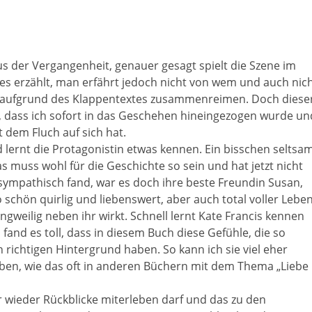
s der Vergangenheit, genauer gesagt spielt die Szene im
nnes erzählt, man erfährt jedoch nicht von wem und auch nic
r aufgrund des Klappentextes zusammenreimen. Doch diese
hl, dass ich sofort in das Geschehen hineingezogen wurde un
 dem Fluch auf sich hat.
lernt die Protagonistin etwas kennen. Ein bisschen seltsa
as muss wohl für die Geschichte so sein und hat jetzt nicht
nsympathisch fand, war es doch ihre beste Freundin Susan,
so schön quirlig und liebenswert, aber auch total voller Leben
ngweilig neben ihr wirkt. Schnell lernt Kate Francis kennen
h fand es toll, dass in diesem Buch diese Gefühle, die so
en richtigen Hintergrund haben. So kann ich sie viel eher
ieben, wie das oft in anderen Büchern mit dem Thema „Liebe
 wieder Rückblicke miterleben darf und das zu den