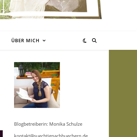
ÜBER MICH
Blogbetreiberin: Monika Schulze
kontakt@suechtignachbuechern.de