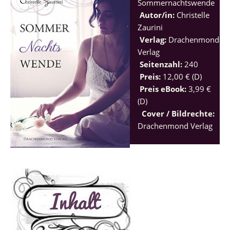
Sommernachtswende
Autor/in:
Christelle
Zaurini
Verlag:
Drachenmond
Verlag
Seitenzahl:
240
Preis:
12,00 € (D)
Preis eBook:
3,99 €
(D)
Cover / Bildrechte:
Drachenmond Verlag