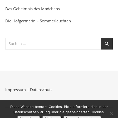
Das Geheimnis des Mädchens
Die Hofgärtnerin – Sommerleuchten
Impressum
|
Datenschutz
Diese Website benutzt Cookies. Bitte informiere dich in der
Datenschutzerklärung über die gespeicherten Cookies.
Ashe Theme von
WP Royal
.