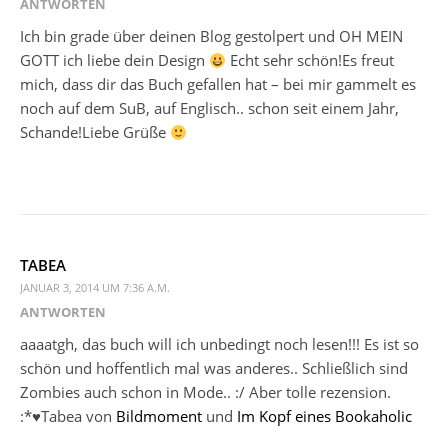
ANTWORTEN
Ich bin grade über deinen Blog gestolpert und OH MEIN
GOTT ich liebe dein Design
Echt sehr schön!Es freut
mich, dass dir das Buch gefallen hat – bei mir gammelt es
noch auf dem SuB, auf Englisch.. schon seit einem Jahr,
Schande!Liebe Grüße
TABEA
JANUAR 3, 2014 UM 7:36 A.M.
ANTWORTEN
aaaatgh, das buch will ich unbedingt noch lesen!!! Es ist so
schön und hoffentlich mal was anderes.. Schließlich sind
Zombies auch schon in Mode.. :/ Aber tolle rezension.
:*♥Tabea von
Bildmoment
und
Im Kopf eines Bookaholic