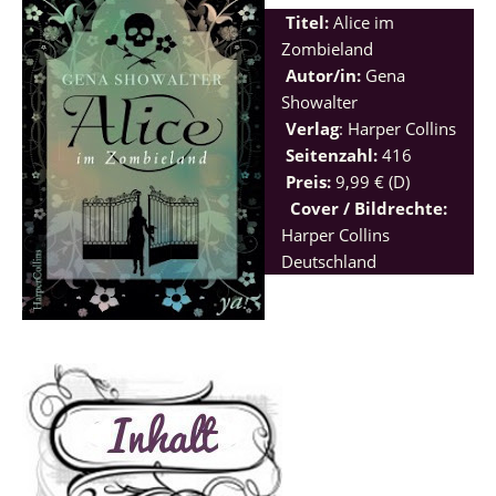
Titel:
Alice im
Zombieland
Autor/in:
Gena
Showalter
Verlag
: Harper Collins
Seitenzahl:
416
Preis:
9,99 € (D)
Cover / Bildrechte:
Harper Collins
Deutschland