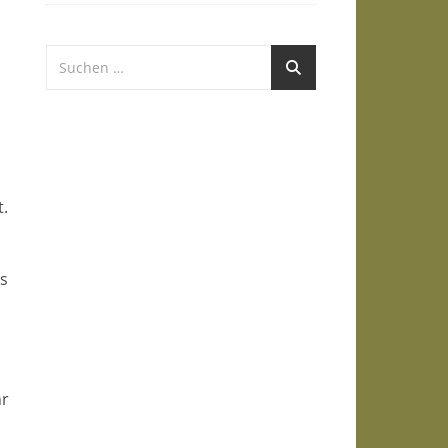
t.
es
hr