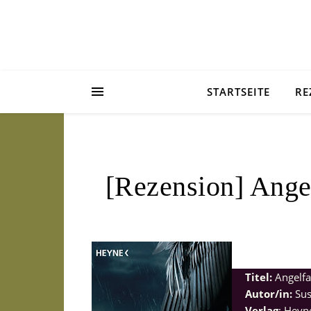
STARTSEITE
RE
[Rezension] Ange
Titel:
Angelfa
Autor/in:
Sus
Verlag
: Heyn