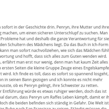
sofort in der Geschichte drin. Penryn, ihre Mutter und ihre
eg machen, um einen sicheren Unterschlupf zu suchen. Man
 Probleme hat und deshalb die ganze Verantwortung für sie
 den Schultern des Mädchens liegt. Da das Buch in Ich-Form
 kann man sofort nachvollziehen, wie sich das Mädchen fühl
wortung und hofft, dass sich alles zum Guten wenden wird.
n, erfährt man erst nur wenig, denn man hat kaum Zeit alles
en ersten Seiten die kleine Gruppe Zeuge eines Engelskampf
wird. Ich finde es toll, dass es sofort so spannend losgeht,
n in seinen Bann gezogen und ich konnte es nicht mehr
usste, ob es Penryn gelingt, ihre Schwester zu retten.
r Entführung würde es etwas ruhiger werden, doch das ist
nmal darum, dass Penryn um Raffes Leben kämpft, damit er i
doch die beiden befinden sich ständig in Gefahr. Die Welt ist
ler Ruhe nach San Francisco zu reisen. Ständig müssen die