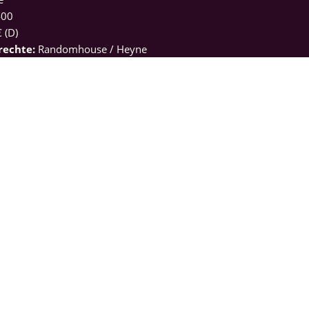
400
 (D)
drechte:
Randomhouse / Heyne