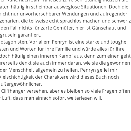
ten häufig in scheinbar ausweglose Situationen. Doch die
i nicht nur unvorhersehbarer Wendungen und aufregender
zenarien, die teilweise echt sprachlos machen und schwer 
eden Fall nichts für zarte Gemüter, hier ist Gänsehaut und
gruseln garantiert.
rotagonisten. Vor allem Penryn ist eine starke und toughe
sten und Worten für ihre Familie und würde alles für ihre
jedoch häufig einen inneren Kampf aus, denn zum einen geht
ererseits denkt sie auch immer daran, wie sie die gewonnen
er Menschheit allgemein zu helfen. Penryn gefiel mir
ielschichtigkeit der Charaktere wird dieses Buch noch
außergewöhnlicher.
 Cliffhanger versehen, aber es bleiben so viele Fragen offen
 Luft, dass man einfach sofort weiterlesen will.