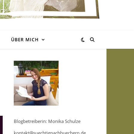
ÜBER MICH
Blogbetreiberin: Monika Schulze
kontakt@suechtignachbuechern.de