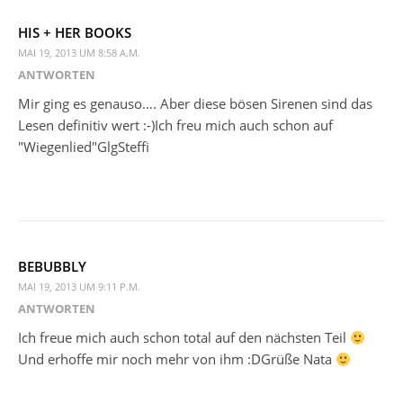
HIS + HER BOOKS
MAI 19, 2013 UM 8:58 A.M.
ANTWORTEN
Mir ging es genauso…. Aber diese bösen Sirenen sind das
Lesen definitiv wert :-)Ich freu mich auch schon auf
"Wiegenlied"GlgSteffi
BEBUBBLY
MAI 19, 2013 UM 9:11 P.M.
ANTWORTEN
Ich freue mich auch schon total auf den nächsten Teil
Und erhoffe mir noch mehr von ihm :DGrüße Nata