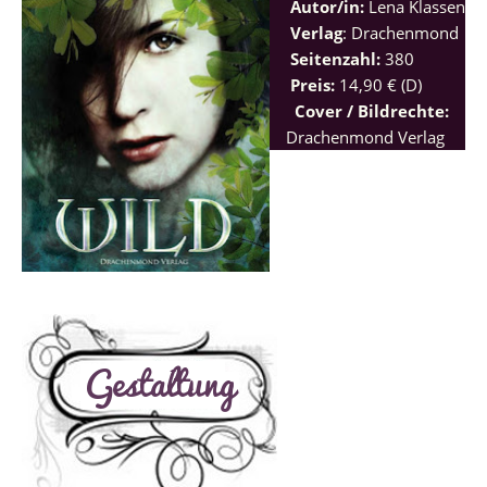
Autor/in:
Lena Klassen
Verlag
: Drachenmond
Seitenzahl:
380
Preis:
14,90 € (D)
Cover / Bildrechte:
Drachenmond Verlag