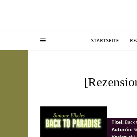
STARTSEITE
RE
[Rezensio
Titel:
Back 
Autor/in:
S
Verlag
: cbt