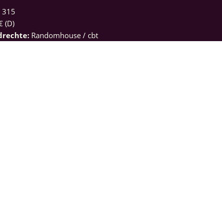
:
315
€ (D)
drechte:
Randomhouse / cbt