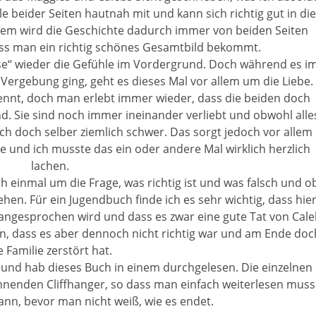
 beider Seiten hautnah mit und kann sich richtig gut in die
dem wird die Geschichte dadurch immer von beiden Seiten
ass man ein richtig schönes Gesamtbild bekommt.
ise“ wieder die Gefühle im Vordergrund. Doch während es i
Vergebung ging, geht es dieses Mal vor allem um die Liebe.
ennt, doch man erlebt immer wieder, dass die beiden doch
nd. Sie sind noch immer ineinander verliebt und obwohl alle
ich doch selber ziemlich schwer. Das sorgt jedoch vor allem
e und ich musste das ein oder andere Mal wirklich herzlich
lachen.
 einmal um die Frage, was richtig ist und was falsch und o
tehen. Für ein Jugendbuch finde ich es sehr wichtig, dass hie
angesprochen wird und dass es zwar eine gute Tat von Cale
n, dass es aber dennoch nicht richtig war und am Ende doc
e Familie zerstört hat.
t und hab dieses Buch in einem durchgelesen. Die einzelnen
nnenden Cliffhanger, so dass man einfach weiterlesen muss
ann, bevor man nicht weiß, wie es endet.