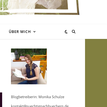
ÜBER MICH
Blogbetreiberin: Monika Schulze
kontakt@suechtignachbuechern.de