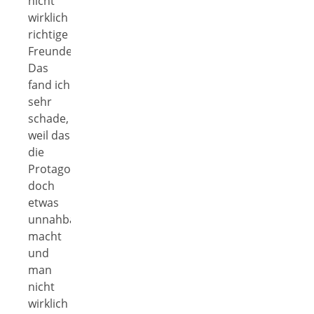
nicht
wirklich
richtige
Freunde.
Das
fand ich
sehr
schade,
weil das
die
Protagonistin
doch
etwas
unnahbar
macht
und
man
nicht
wirklich