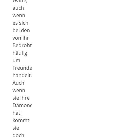
Waffe,
auch
wenn
es sich
bei den
von ihr
Bedrohten
häufig
um
Freunde
handelt.
Auch
wenn
sie ihre
Dämonen
hat,
kommt
sie
doch