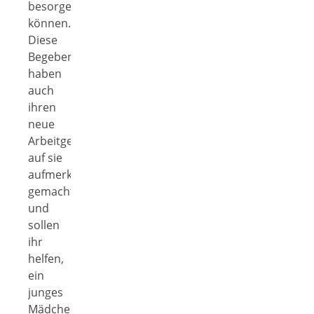
besorgen
können.
Diese
Begebenheiten
haben
auch
ihren
neue
Arbeitgeber
auf sie
aufmerksam
gemacht
und
sollen
ihr
helfen,
ein
junges
Mädchen