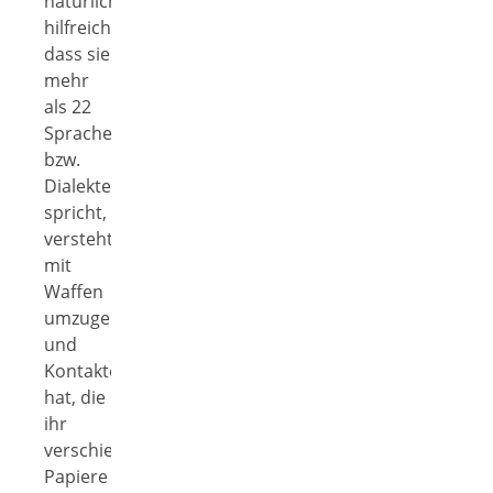
natürlich
hilfreich,
dass sie
mehr
als 22
Sprachen
bzw.
Dialekte
spricht,
versteht
mit
Waffen
umzugehen
und
Kontakte
hat, die
ihr
verschiedene
Papiere