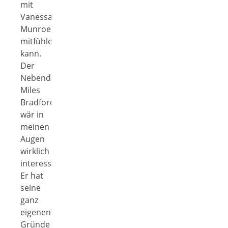
mit
Vanessa
Munroe
mitfühlen
kann.
Der
Nebendarsteller
Miles
Bradford
wär in
meinen
Augen
wirklich
interessant.
Er hat
seine
ganz
eigenen
Gründe