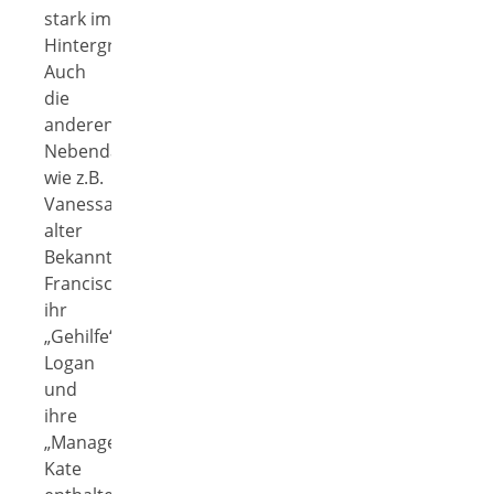
stark im
Hintergrund.
Auch
die
anderen
Nebendarsteller,
wie z.B.
Vanessas
alter
Bekannter
Francisco,
ihr
„Gehilfe“
Logan
und
ihre
„Managerin“
Kate