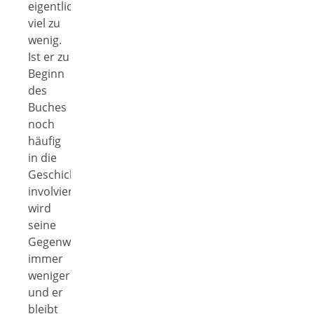
eigentlich
viel zu
wenig.
Ist er zu
Beginn
des
Buches
noch
häufig
in die
Geschichte
involviert,
wird
seine
Gegenwart
immer
weniger
und er
bleibt