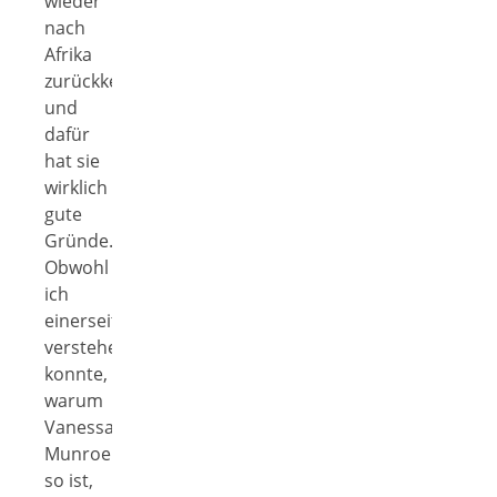
wieder
nach
Afrika
zurückkehren
und
dafür
hat sie
wirklich
gute
Gründe.
Obwohl
ich
einerseits
verstehen
konnte,
warum
Vanessa
Munroe
so ist,