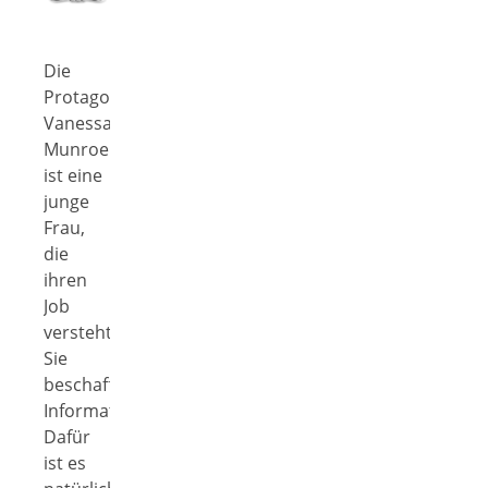
Die
Protagonistin
Vanessa
Munroe
ist eine
junge
Frau,
die
ihren
Job
versteht:
Sie
beschafft
Informationen.
Dafür
ist es