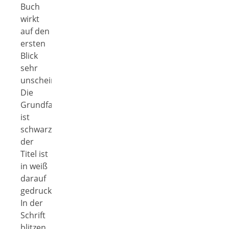
Buch
wirkt
auf den
ersten
Blick
sehr
unscheinbar.
Die
Grundfarbe
ist
schwarz,
der
Titel ist
in weiß
darauf
gedruckt.
In der
Schrift
blitzen