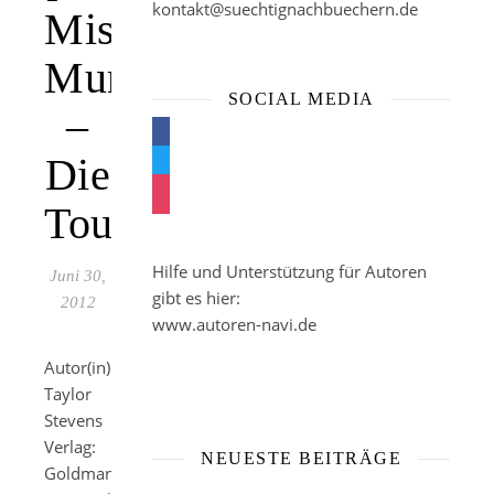
kontakt@suechtignachbuechern.de
Mission
Munroe
SOCIAL MEDIA
–
facebook
Die
twitter
instagram
Touristin
Hilfe und Unterstützung für Autoren
Juni 30,
gibt es hier:
2012
www.autoren-navi.de
Autor(in):
Taylor
Stevens
Verlag:
NEUESTE BEITRÄGE
Goldmann