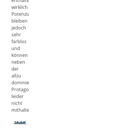
enthalten
wirklich
Potenzial,
bleiben
jedoch
sehr
farblos
und
können
neben
der
allzu
dominierenden
Protagonistin
leider
nicht
mithalten.