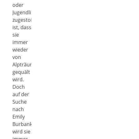
oder
Jugendliche
zugestoßen
ist, dass
sie
immer
wieder
von
Alpträumen
gequält
wird.
Doch
auf der
Suche
nach
Emily
Burbank
wird sie
immer