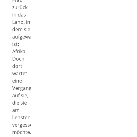
zurück
in das
Land, in
dem sie
aufgewachsen
ist:
Afrika.
Doch
dort
wartet
eine
Vergangenheit
auf sie,
die sie
am
liebsten
vergessen
möchte.