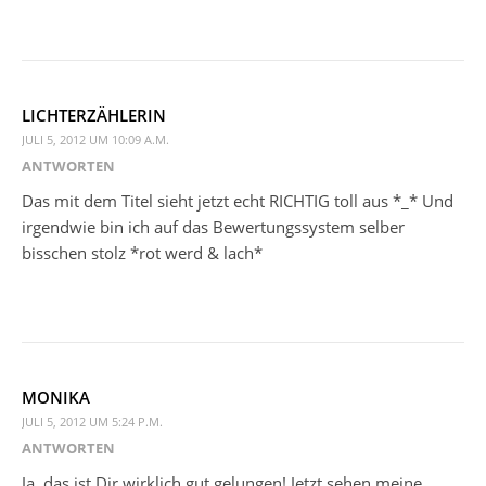
LICHTERZÄHLERIN
JULI 5, 2012 UM 10:09 A.M.
ANTWORTEN
Das mit dem Titel sieht jetzt echt RICHTIG toll aus *_* Und
irgendwie bin ich auf das Bewertungssystem selber
bisschen stolz *rot werd & lach*
MONIKA
JULI 5, 2012 UM 5:24 P.M.
ANTWORTEN
Ja, das ist Dir wirklich gut gelungen! Jetzt sehen meine