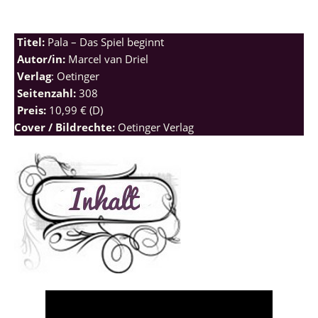
Titel:
Pala – Das Spiel beginnt
Autor/in:
Marcel van Driel
Verlag
: Oetinger
Seitenzahl:
308
Preis:
10,99 € (D)
Cover / Bildrechte:
Oetinger Verlag