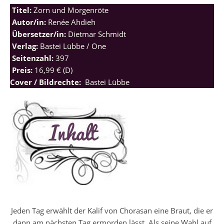
Titel:
Zorn und Morgenröte
Autor/in:
Renée Ahdieh
Übersetzer/in:
Dietmar Schmidt
Verlag:
Bastei Lübbe / One
Seitenzahl:
397
Preis:
16,99 € (D)
Cover / Bildrechte:
Bastei Lübbe
Jeden Tag erwählt der Kalif von Chorasan eine Braut, die er
dann am nächsten Tag ermorden lässt. Als seine Wahl auf