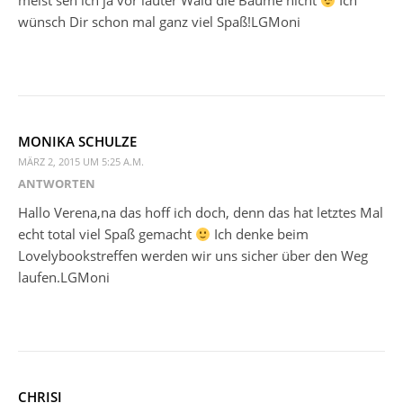
meist seh ich ja vor lauter Wald die Bäume nicht
Ich
wünsch Dir schon mal ganz viel Spaß!LGMoni
MONIKA SCHULZE
MÄRZ 2, 2015 UM 5:25 A.M.
ANTWORTEN
Hallo Verena,na das hoff ich doch, denn das hat letztes Mal
echt total viel Spaß gemacht
Ich denke beim
Lovelybookstreffen werden wir uns sicher über den Weg
laufen.LGMoni
CHRISI