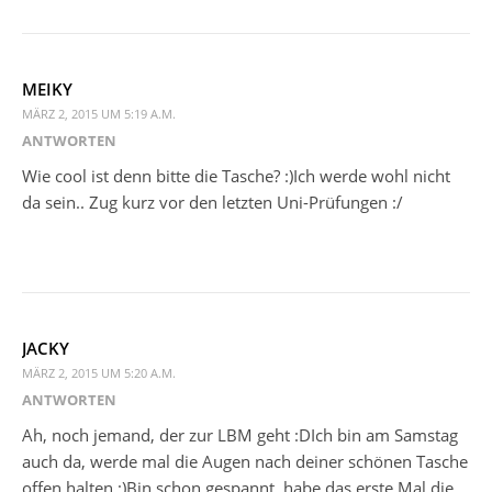
MEIKY
MÄRZ 2, 2015 UM 5:19 A.M.
ANTWORTEN
Wie cool ist denn bitte die Tasche? :)Ich werde wohl nicht
da sein.. Zug kurz vor den letzten Uni-Prüfungen :/
JACKY
MÄRZ 2, 2015 UM 5:20 A.M.
ANTWORTEN
Ah, noch jemand, der zur LBM geht :DIch bin am Samstag
auch da, werde mal die Augen nach deiner schönen Tasche
offen halten ;)Bin schon gespannt, habe das erste Mal die