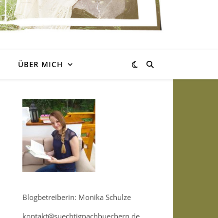
ÜBER MICH
Blogbetreiberin: Monika Schulze
kontakt@suechtignachbuechern.de