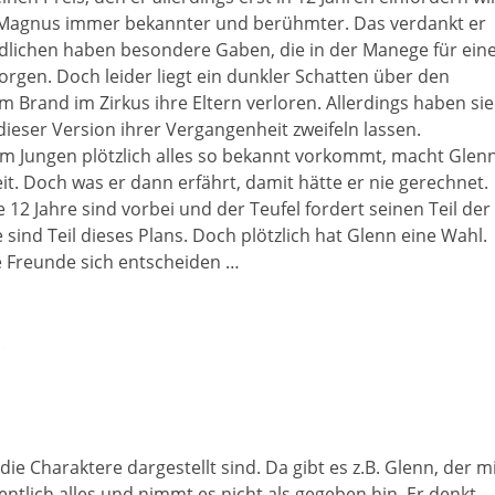
s Magnus immer bekannter und berühmter. Das verdankt er
endlichen haben besondere Gaben, die in der Manege für ein
rgen. Doch leider liegt ein dunkler Schatten über den
m Brand im Zirkus ihre Eltern verloren. Allerdings haben sie
ieser Version ihrer Vergangenheit zweifeln lassen.
 dem Jungen plötzlich alles so bekannt vorkommt, macht Glen
it. Doch was er dann erfährt, damit hätte er nie gerechnet.
 12 Jahre sind vorbei und der Teufel fordert seinen Teil der
nd Teil dieses Plans. Doch plötzlich hat Glenn eine Wahl.
e Freunde sich entscheiden …
 die Charaktere dargestellt sind. Da gibt es z.B. Glenn, der m
entlich alles und nimmt es nicht als gegeben hin. Er denkt