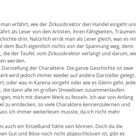
man erfährt, wie der Zirkusdirektor den Handel eingeht un
ährt als Leser von den Artisten, ihren Fähigkeiten, Träumen
hichte drin. Natürlich errät man als Leser gleich, was es mi
mmt dem Buch eigentlich nichts von der Spannung weg, denn
g, die der Teufel, vom Zirkusdirektor verlangt und darum, wi
iden werden.
e Darstellung der Charaktere. Die ganze Geschichte ist zwar
erk wird jedoch immer wieder auf andere Darsteller gelegt,
rt, oder was in Karena vorgeht oder wie es Glenn geht. Jede
te, die dann alle im großen Showdown zusammenlaufen.
ungen, mich mit diesem Werk zu fesseln. Ich war von Anfang
viel zu entdecken, so viele Charaktere kennenzulernen und
, dass ich immer weiterlesen musste, da ich nicht mehr
 es auch ein Einzelband hätte sein können. Doch da die
hen Gut und Böse noch nicht abgeschlossen ist, gibt es