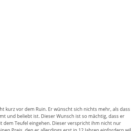
t kurz vor dem Ruin. Er wünscht sich nichts mehr, als dass
mt und beliebt ist. Dieser Wunsch ist so mächtig, dass er
it dem Teufel eingehen. Dieser verspricht ihm nicht nur
n Preis, den er allerdings erst in 12 Jahren einfordern wil