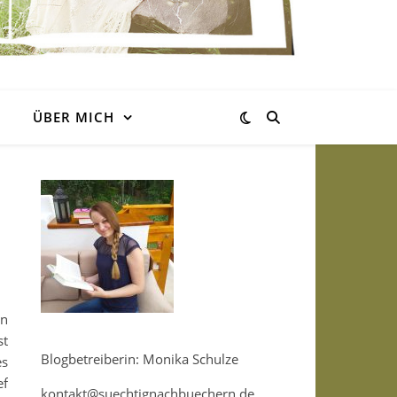
ÜBER MICH
nn
st
Blogbetreiberin: Monika Schulze
es
ef
kontakt@suechtignachbuechern.de