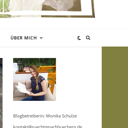
ÜBER MICH
Blogbetreiberin: Monika Schulze
kontakt@suechtignachbuechern.de