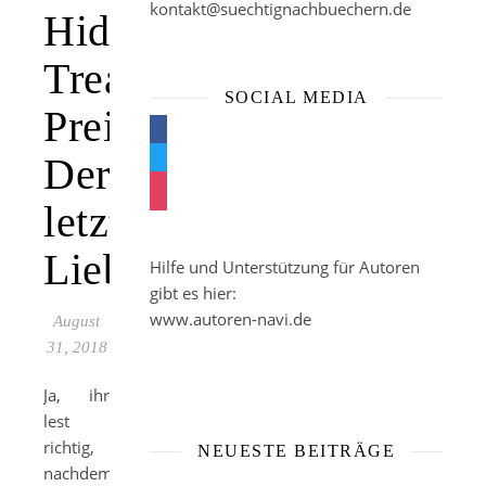
kontakt@suechtignachbuechern.de
Hidden
Treasure
SOCIAL MEDIA
Preis:
facebook
Der
twitter
instagram
letzte
Liebesbrief
Hilfe und Unterstützung für Autoren
gibt es hier:
www.autoren-navi.de
August
31, 2018
Ja, ihr
lest
richtig,
NEUESTE BEITRÄGE
nachdem