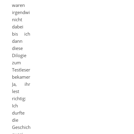
waren
irgendwie
nicht
dabei
bis ich
dann
diese
Dilogie
zum
Testlesen
bekamen.
Ja, ihr
lest
richtig:
Ich
durfte
die
Geschichte