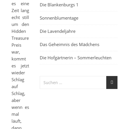
es eine
Die Blankenburgs 1
Zeit lang
echt still
Sonnenblumentage
um den
Hidden
Die Lavendeljahre
Treasure
Das Geheimnis des Mädchens
Preis
war,
Die Hofgärtnerin – Sommerleuchten
kommt
es jetzt
wieder
Schlag
auf
Schlag,
aber
wenn es
mal
läuft,
dann