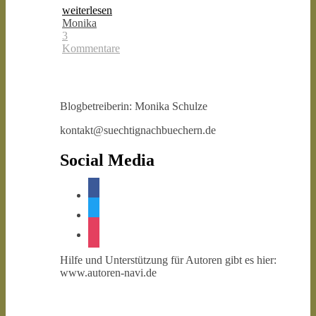
weiterlesen
Monika
3
Kommentare
Blogbetreiberin: Monika Schulze
kontakt@suechtignachbuechern.de
Social Media
facebook
twitter
instagram
Hilfe und Unterstützung für Autoren gibt es hier:
www.autoren-navi.de