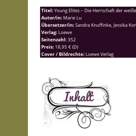
Titel:
Young Elites – Die Herrschaft der weiß
Autor/in:
Marie Lu
Übersetzer/in:
Sandra Knuffinke, Jessika Ko
Verlag:
Loewe
Seitenzahl:
352
Preis:
18,95 € (D)
Cover / Bildrechte:
Loewe Verlag