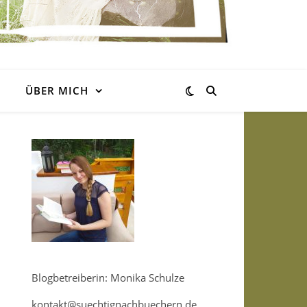
ÜBER MICH
Blogbetreiberin: Monika Schulze
kontakt@suechtignachbuechern.de