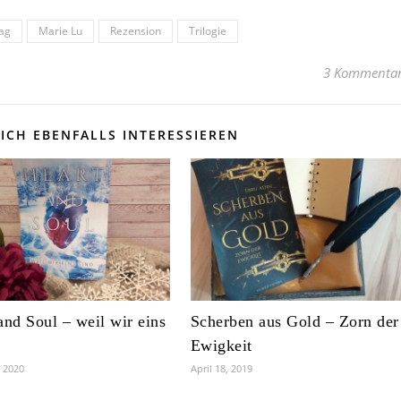
ag
Marie Lu
Rezension
Trilogie
3 Kommenta
ICH EBENFALLS INTERESSIEREN
and Soul – weil wir eins
Scherben aus Gold – Zorn der
Ewigkeit
, 2020
April 18, 2019