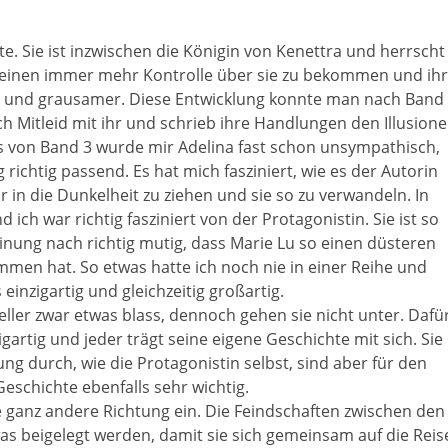
e. Sie ist inzwischen die Königin von Kenettra und herrscht
cheinen immer mehr Kontrolle über sie zu bekommen und ih
 und grausamer. Diese Entwicklung konnte man nach Band
h Mitleid mit ihr und schrieb ihre Handlungen den Illusion
gs von Band 3 wurde mir Adelina fast schon unsympathisch,
 richtig passend. Es hat mich fasziniert, wie es der Autorin
in die Dunkelheit zu ziehen und sie so zu verwandeln. In
ch war richtig fasziniert von der Protagonistin. Sie ist so
nung nach richtig mutig, dass Marie Lu so einen düsteren
mmen hat. So etwas hatte ich noch nie in einer Reihe und
 einzigartig und gleichzeitig großartig.
ller zwar etwas blass, dennoch gehen sie nicht unter. Dafü
zigartig und jeder trägt seine eigene Geschichte mit sich. Sie
g durch, wie die Protagonistin selbst, sind aber für den
eschichte ebenfalls sehr wichtig.
e ganz andere Richtung ein. Die Feindschaften zwischen den
as beigelegt werden, damit sie sich gemeinsam auf die Reis