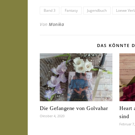
Band 3
Fantasy
Jugendbuch
Loewe Verl
Von
Monika
DAS KÖNNTE D
Die Gefangene von Golvahar
Heart 
sind
Oktober 4, 2020
Februar 7