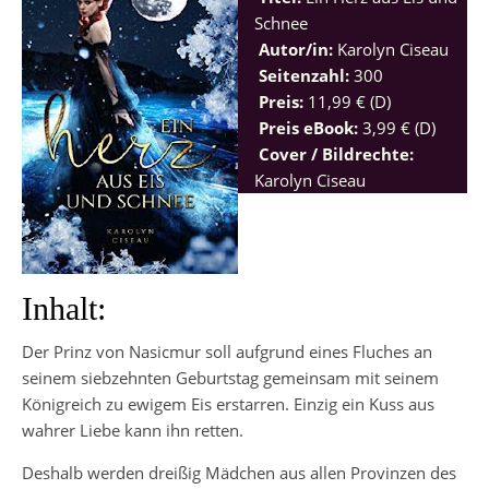
Schnee
Autor/in:
Karolyn Ciseau
Seitenzahl:
300
Preis:
11,99 € (D)
Preis eBook:
3,99 € (D)
Cover / Bildrechte:
K
arolyn Ciseau
Inhalt:
Der Prinz von Nasicmur soll aufgrund eines Fluches an
seinem siebzehnten Geburtstag gemeinsam mit seinem
Königreich zu ewigem Eis erstarren. Einzig ein Kuss aus
wahrer Liebe kann ihn retten.
Deshalb werden dreißig Mädchen aus allen Provinzen des