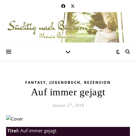
,
,
FANTASY
JUGENDBUCH
REZENSION
Auf immer gejagt
Januar 27, 2018
Titel:
Auf immer gejagt