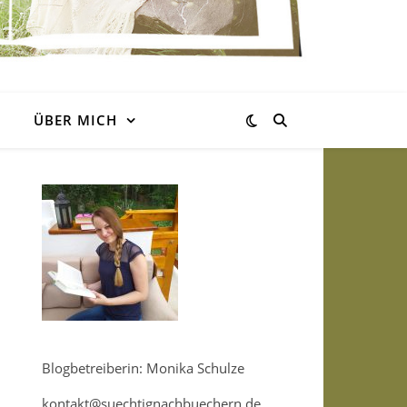
ÜBER MICH
Blogbetreiberin: Monika Schulze
kontakt@suechtignachbuechern.de