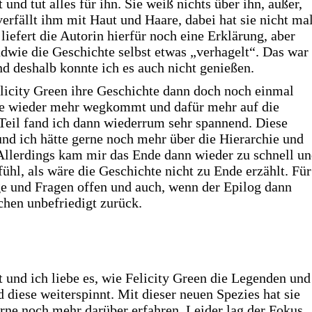
t und tut alles für ihn. Sie weiß nichts über ihn, außer,
verfällt ihm mit Haut und Haare, dabei hat sie nicht ma
liefert die Autorin hierfür noch eine Erklärung, aber
ndwie die Geschichte selbst etwas „verhagelt“. Das war
und deshalb konnte ich es auch nicht genießen.
elicity Green ihre Geschichte dann doch noch einmal
te wieder mehr wegkommt und dafür mehr auf die
 Teil fand ich dann wiederrum sehr spannend. Diese
 und ich hätte gerne noch mehr über die Hierarchie und
 Allerdings kam mir das Ende dann wieder zu schnell u
ühl, als wäre die Geschichte nicht zu Ende erzählt. Für
ge und Fragen offen und auch, wenn der Epilog dann
schen unbefriedigt zurück.
ut und ich liebe es, wie Felicity Green die Legenden und
diese weiterspinnt. Mit dieser neuen Spezies hat sie
gerne noch mehr darüber erfahren. Leider lag der Fokus