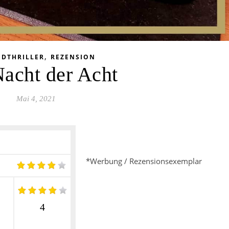
,
NDTHRILLER
REZENSION
acht der Acht
Mai 4, 2021
*Werbung / Rezensionsexemplar
4