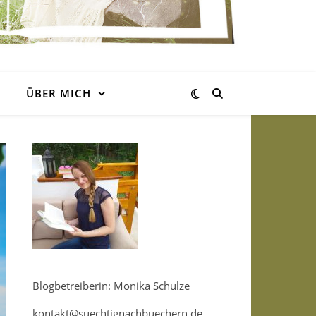
ÜBER MICH
Blogbetreiberin: Monika Schulze
kontakt@suechtignachbuechern.de