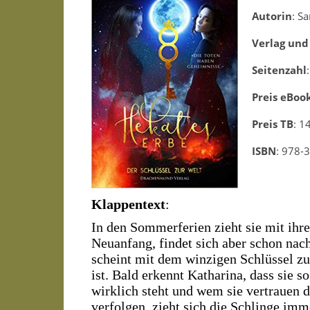
Autorin
: S
Verlag und
Seitenzahl
Preis eBoo
Preis TB
: 1
ISBN
: 978-
Klappentext
:
In den Sommerferien zieht sie mit ihre
Neuanfang, findet sich aber schon nac
scheint mit dem winzigen Schlüssel z
ist. Bald erkennt Katharina, dass sie 
wirklich steht und wem sie vertrauen d
verfolgen, zieht sich die Schlinge im