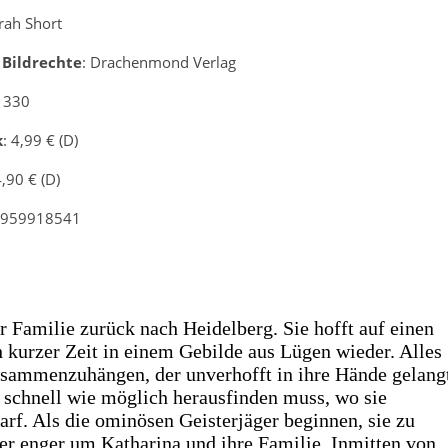
arah Short
 Bildrechte
: Drachenmond Verlag
: 330
k
: 4,99 € (D)
4,90 € (D)
3959918541
r Familie zurück nach Heidelberg. Sie hofft auf einen
h kurzer Zeit in einem Gebilde aus Lügen wieder. Alles
usammenzuhängen, der unverhofft in ihre Hände gelang
so schnell wie möglich herausfinden muss, wo sie
arf. Als die ominösen Geisterjäger beginnen, sie zu
mer enger um Katharina und ihre Familie. Inmitten von