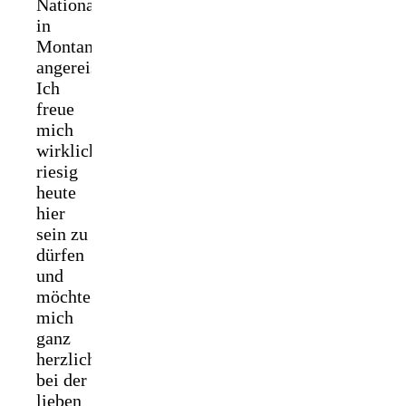
Nationalpark
in
Montana
angereist.
Ich
freue
mich
wirklich
riesig
heute
hier
sein zu
dürfen
und
möchte
mich
ganz
herzlich
bei der
lieben