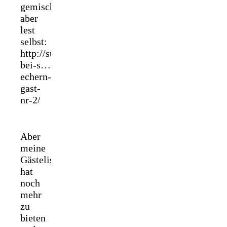
gemischt,
aber
lest
selbst:
http://suechtignachbuechern.de/2019/07/sommerf
bei-s…
echern-
gast-
nr-2/
Aber
meine
Gästeliste
hat
noch
mehr
zu
bieten