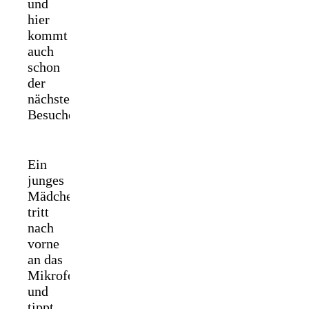
und
hier
kommt
auch
schon
der
nächste
Besucher:
Ein
junges
Mädchen
tritt
nach
vorne
an das
Mikrofon
und
tippt