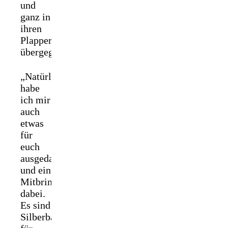
und
ganz in
ihren
Plappermodus
übergegangen.
„Natürlich
habe
ich mir
auch
etwas
für
euch
ausgedacht
und ein
Mitbringsel
dabei.
Es sind
Silberbaumblätter,