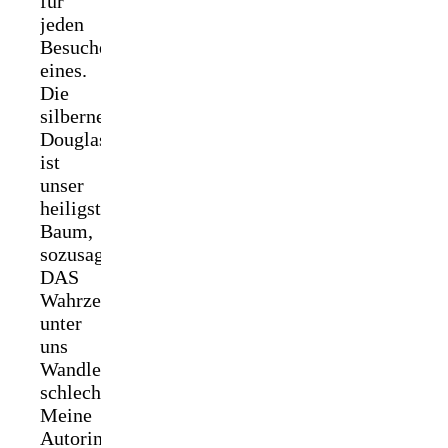
für
jeden
Besucher
eines.
Die
silberne
Douglasie
ist
unser
heiligster
Baum,
sozusagen
DAS
Wahrzeichen
unter
uns
Wandlern
schlechthin.
Meine
Autorin