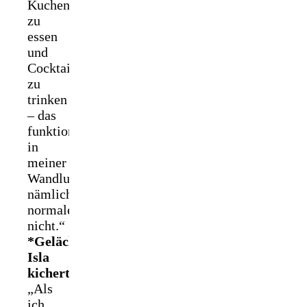
Kuchen
zu
essen
und
Cocktails
zu
trinken
– das
funktioniert
in
meiner
Wandlungsgestalt
nämlich
normalerweise
nicht.“
*Gelächter.
Isla
kichert.*
„Als
ich