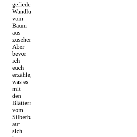
gefiederten
Wandlungsgestalt
vom
Baum
aus
zusehen.
Aber
bevor
ich
euch
erzähle,
was es
mit
den
Blättern
vom
Silberbaum
auf
sich