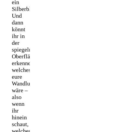
ein
Silberblatt!
Und
dann
könnt
ihr in
der
spiegelnden
Oberfläche
erkennen,
welches
eure
Wandlungsgestalt
wäre –
also
wenn
ihr
hinein
schaut,
welches