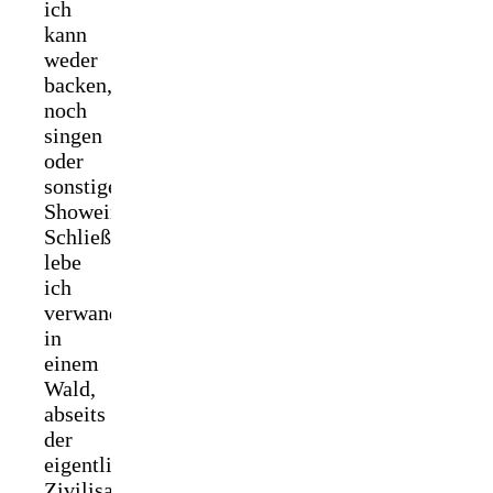
ich
kann
weder
backen,
noch
singen
oder
sonstige
Showeinlagen.
Schließlich
lebe
ich
verwandelt
in
einem
Wald,
abseits
der
eigentlichen
Zivilisation.