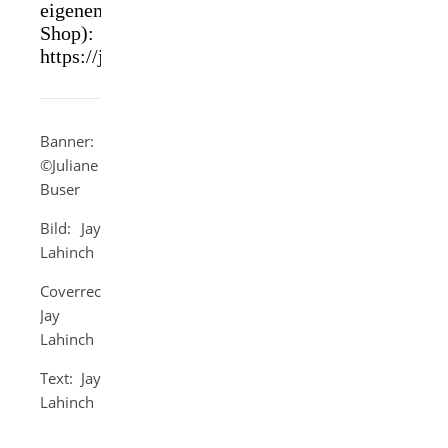
eigenem
Shop):
https://jaylahinch.de
Banner:
©Juliane
Buser
Bild: Jay
Lahinch
Coverrechte:
Jay
Lahinch
Text: Jay
Lahinch