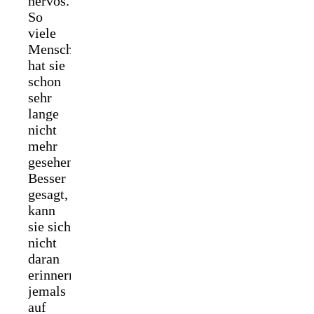
nervös.
So
viele
Menschen
hat sie
schon
sehr
lange
nicht
mehr
gesehen.
Besser
gesagt,
kann
sie sich
nicht
daran
erinnern,
jemals
auf