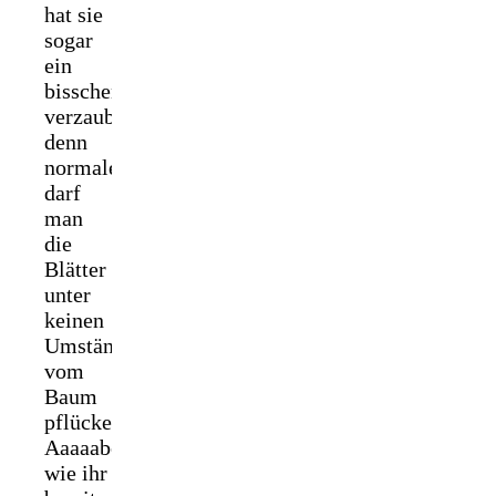
hat sie
sogar
ein
bisschen
verzaubert,
denn
normalerweise
darf
man
die
Blätter
unter
keinen
Umständen
vom
Baum
pflücken…
Aaaaaber,
wie ihr