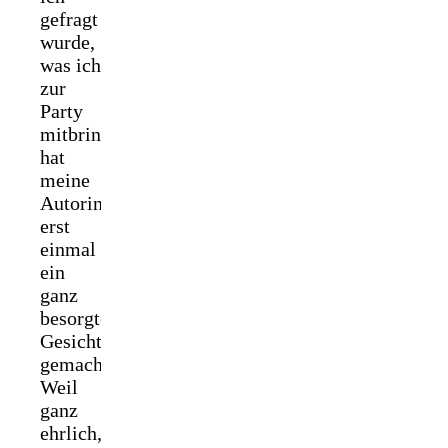
gefragt
wurde,
was ich
zur
Party
mitbringe,
hat
meine
Autorin
erst
einmal
ein
ganz
besorgtes
Gesicht
gemacht.
Weil
ganz
ehrlich,