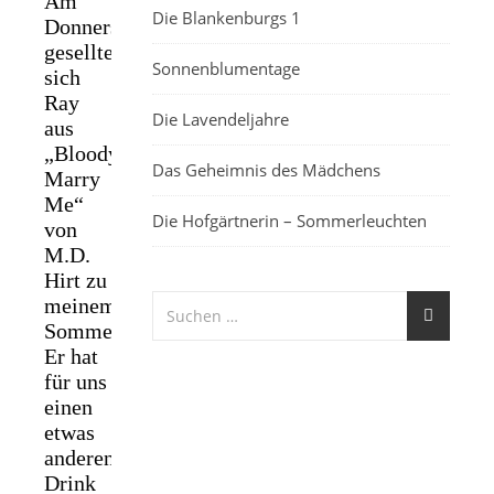
Am
Die Blankenburgs 1
Donnerstag
gesellte
Sonnenblumentage
sich
Ray
Die Lavendeljahre
aus
„Bloody
Das Geheimnis des Mädchens
Marry
Me“
Die Hofgärtnerin – Sommerleuchten
von
M.D.
Hirt zu
meinem
Sommerfest.
Er hat
für uns
einen
etwas
anderen
Drink