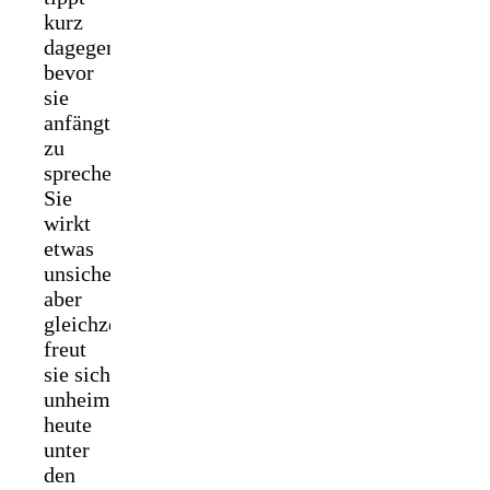
kurz
dagegen,
bevor
sie
anfängt
zu
sprechen.
Sie
wirkt
etwas
unsicher,
aber
gleichzeitig
freut
sie sich
unheimlich
heute
unter
den