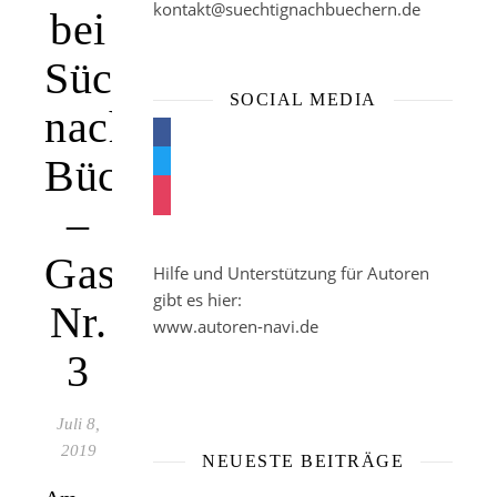
kontakt@suechtignachbuechern.de
bei
Süchtig
SOCIAL MEDIA
nach
facebook
Büchern
twitter
instagram
–
Gast
Hilfe und Unterstützung für Autoren
gibt es hier:
Nr.
www.autoren-navi.de
3
Juli 8,
2019
NEUESTE BEITRÄGE