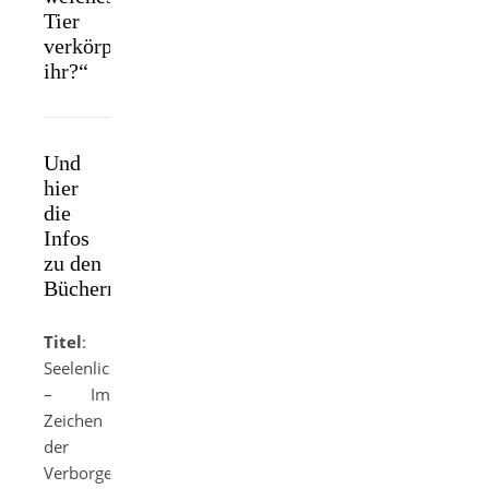
Tier
verkörpert
ihr?“
Und
hier
die
Infos
zu den
Büchern:
Titel
:
Seelenlicht
– Im
Zeichen
der
Verborgenen